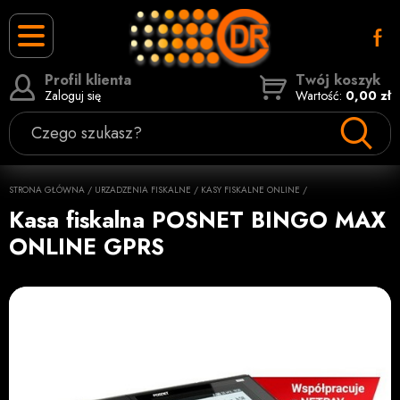
Profil klienta
Twój koszyk
Zaloguj się
Wartość:
0,00 zł
Czego szukasz?
STRONA GŁÓWNA
/
URZADZENIA FISKALNE
/
KASY FISKALNE ONLINE
/
Kasa fiskalna POSNET BINGO MAX
ONLINE GPRS