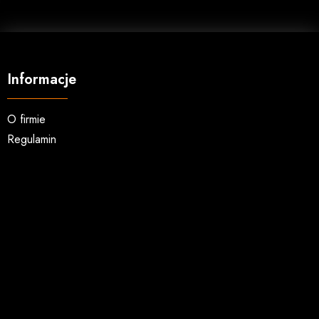
Informacje
O firmie
Regulamin
Koszty wysyłki
Zwroty i reklamacje
Zakupy hurtowe
Kontakt
Usługi