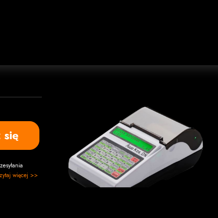
 się
zesyłania
zytaj więcej >>
stanowi oferty