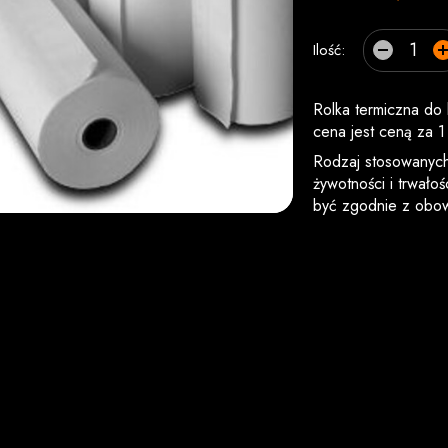
Ilość:
Rolka termiczna do
cena jest ceną za 1 s
Rodzaj stosowanych 
żywotności i trwało
być zgodnie z obow