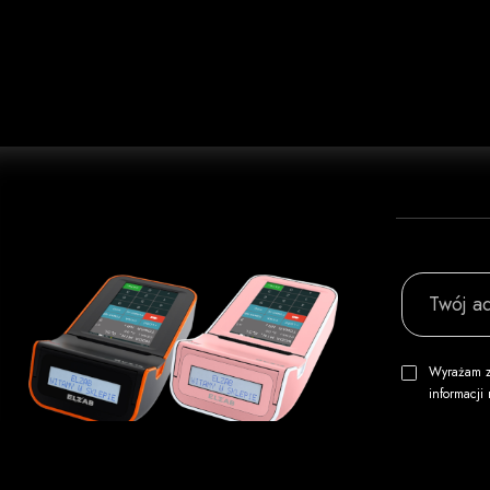
Twój ad
Wyrażam z
informacj
* Pole wym
w rozumie