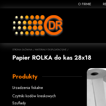
O FIRMIE
R
STRONA GŁÓWNA
/
MATERIAŁY EKSPLOATACYJNE
/
Papier ROLKA do kas 28x18
Produkty
Urzadzenia fiskalne
Czytniki kodów kreskowych
Szuflady