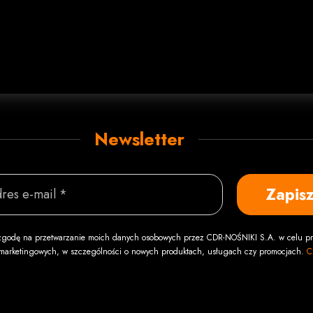
Newsletter
Zapisz
res e-mail *
godę na przetwarzanie moich danych osobowych przez CDR-NOŚNIKI S.A. w celu pr
i marketingowych, w szczególności o nowych produktach, usługach czy promocjach.
C
agane, jeżeli chcesz otrzymać informacje marketingowe. Informacja marketingowa nie 
niu przepisów kodeksu cywilnego.